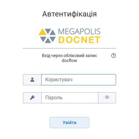
Автентифікація
Вхід через обліковий запис
docflow
Увійти